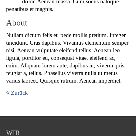
dolor. Aenean massa. Cum sociis natoque
Lorem ipsum dolor sit amet:
penatibus et magnis.
About
24h
/ 365days
Nullam dictum felis eu pede mollis pretium. Integer
tincidunt. Cras dapibus. Vivamus elementum semper
nisi. Aenean vulputate eleifend tellus. Aenean leo
ligula, porttitor eu, consequat vitae, eleifend ac,
We offer support for our customers
enim. Aliquam lorem ante, dapibus in, viverra quis,
Mon - Fri 8:00am - 5:00pm
(GMT +1)
feugiat a, tellus. Phasellus viverra nulla ut metus
varius laoreet. Quisque rutrum. Aenean imperdiet.
Get in touch
Zurück
Cybersteel Inc.
376-293 City Road, Suite 600
San Francisco, CA 94102
WIR
Have any questions?