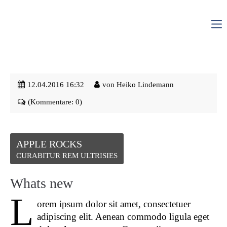
Login
Benutzername
12.04.2016 16:32
von
Heiko Lindemann
(Kommentare: 0)
Passwort
APPLE ROCKS
CURABITUR REM ULTRISIES
Anmelden
Whats new
Register
|
Lost your password?
L
orem ipsum dolor sit amet, consectetuer
Support
adipiscing elit. Aenean commodo ligula eget