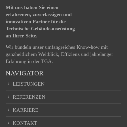
+44 1234 567 890
Mit uns haben Sie einen
erfahrenen, zuverlässigen und
Drop us a line
innovativen Partner für die
info@yourdomain.com
Technische Gebäudeausrüstung
an Ihrer Seite.
About us
Wir bündeln unser umfangreiches Know-how mit
ganzheitlichem Weitblick, Effizienz und jahrelanger
Lorem ipsum dolor sit amet, consectetuer
Erfahrung in der TGA.
adipiscing elit.
NAVIGATOR
Aenean commodo ligula eget dolor. Aenean
massa. Cum sociis natoque penatibus et magnis
LEISTUNGEN
dis parturient montes, nascetur ridiculus mus.
Donec quam felis, ultricies nec.
REFERENZEN
KARRIERE
KONTAKT