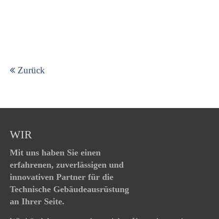
Infos folgen
BRUTTOGESCHOSSFLÄCHE
+44 1234 567 890
Drop us a line
info@yourdomain.com
Zurück
About us
Lorem ipsum dolor sit amet, consectetuer
adipiscing elit.
Aenean commodo ligula eget dolor. Aenean
WIR
massa. Cum sociis natoque penatibus et magnis
Mit uns haben Sie einen
dis parturient montes, nascetur ridiculus mus.
erfahrenen, zuverlässigen und
Donec quam felis, ultricies nec.
innovativen Partner für die
Technische Gebäudeausrüstung
an Ihrer Seite.